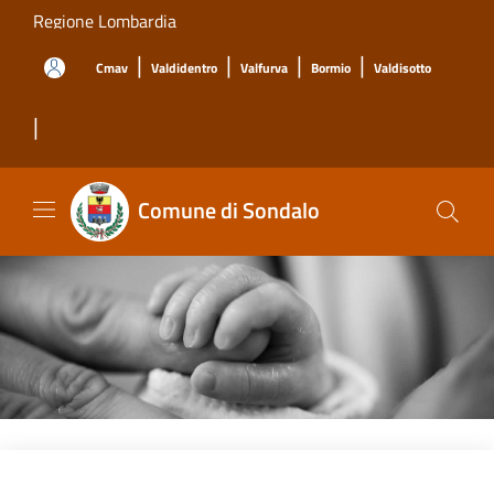
Salta al contenuto principale
Regione Lombardia
|
|
|
|
Cmav
Valdidentro
Valfurva
Bormio
Valdisotto
|
Comune di Sondalo