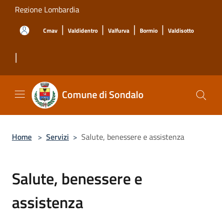
Salta al contenuto principale
Regione Lombardia
|
|
|
|
Cmav
Valdidentro
Valfurva
Bormio
Valdisotto
|
Comune di Sondalo
Home
>
Servizi
>
Salute, benessere e assistenza
Salute, benessere e
assistenza