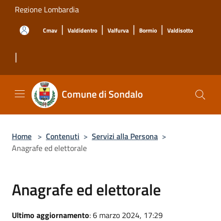
Salta al contenuto principale
Regione Lombardia
|
|
|
|
Cmav
Valdidentro
Valfurva
Bormio
Valdisotto
|
Comune di Sondalo
Home
>
Contenuti
>
Servizi alla Persona
>
Anagrafe ed elettorale
Anagrafe ed elettorale
Ultimo aggiornamento
: 6 marzo 2024, 17:29