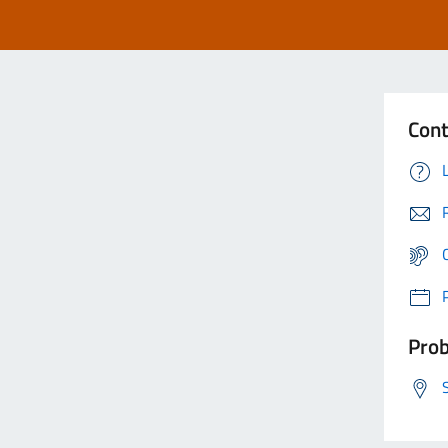
Cont
Prob