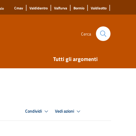
|
|
|
|
|
Cmav
Valdidentro
Valfurva
Bormio
Valdisotto
ale
Cerca
Tutti gli argomenti
Condividi
Vedi azioni