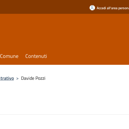
Accedi all'area person
il Comune
Contenuti
trativo
>
Davide Pozzi