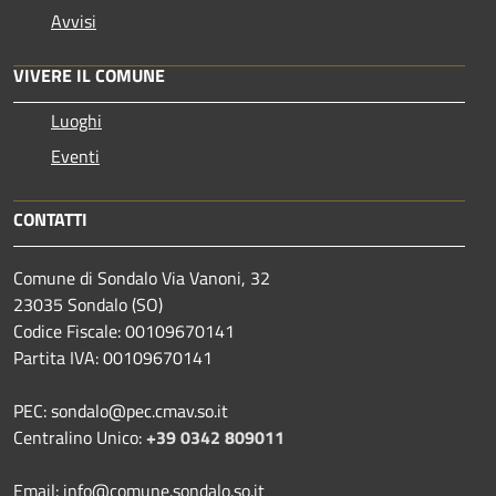
Avvisi
VIVERE IL COMUNE
Luoghi
Eventi
CONTATTI
Comune di Sondalo Via Vanoni, 32
23035 Sondalo (SO)
Codice Fiscale: 00109670141
Partita IVA: 00109670141
PEC: sondalo@pec.cmav.so.it
Centralino Unico:
+39 0342 809011
Email: info@comune.sondalo.so.it