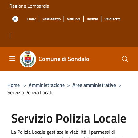
Salta al contenuto principale
Regione Lombardia
|
|
|
|
Cmav
Valdidentro
Valfurva
Bormio
Valdisotto
|
Comune di Sondalo
Home
>
Amministrazione
>
Aree amministrative
>
Servizio Polizia Locale
Servizio Polizia Locale
La Polizia Locale gestisce la viabilità, i permessi di