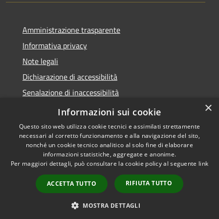
Amministrazione trasparente
Informativa privacy
Note legali
Dichiarazione di accessibilità
Senalazione di inaccessibilità
×
Whistleblowing segnalazione illeciti
Informazioni sui cookie
Questo sito web utilizza cookie tecnici e assimilati strettamente
necessari al corretto funzionamento e alla navigazione del sito,
nonché un cookie tecnico analitico al solo fine di elaborare
informazioni statistiche, aggregate e anonime.
RSS
Copyright © 2026 • Comune di
Per maggiori dettagli, può consultare la cookie policy al seguente
link
Accessibilità
Sondalo • Powered by
Privacy
Municipium
Accesso
•
RIFIUTA TUTTO
ACCETTA TUTTO
Cookie
redazione
Mappa del sito
MOSTRA DETTAGLI