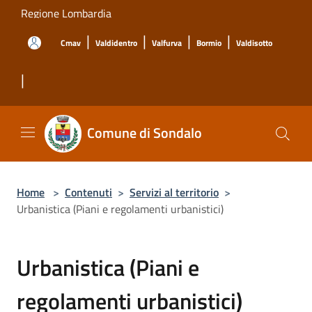
Salta al contenuto principale
Regione Lombardia
|
|
|
|
Cmav
Valdidentro
Valfurva
Bormio
Valdisotto
|
Comune di Sondalo
Home
>
Contenuti
>
Servizi al territorio
>
Urbanistica (Piani e regolamenti urbanistici)
Urbanistica (Piani e
regolamenti urbanistici)