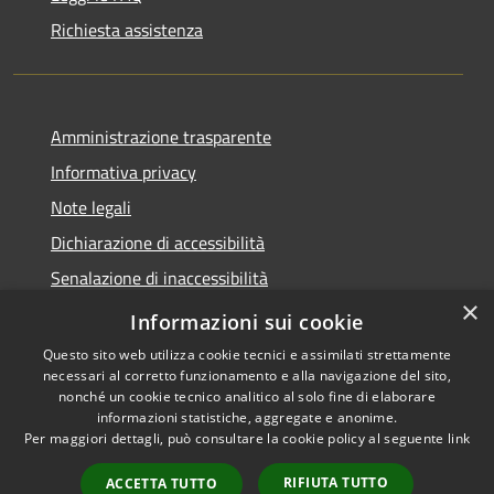
Richiesta assistenza
Amministrazione trasparente
Informativa privacy
Note legali
Dichiarazione di accessibilità
Senalazione di inaccessibilità
×
Whistleblowing segnalazione illeciti
Informazioni sui cookie
Questo sito web utilizza cookie tecnici e assimilati strettamente
necessari al corretto funzionamento e alla navigazione del sito,
nonché un cookie tecnico analitico al solo fine di elaborare
informazioni statistiche, aggregate e anonime.
RSS
Copyright © 2026 • Comune di
Per maggiori dettagli, può consultare la cookie policy al seguente
link
Accessibilità
Sondalo • Powered by
Privacy
Municipium
Accesso
•
RIFIUTA TUTTO
ACCETTA TUTTO