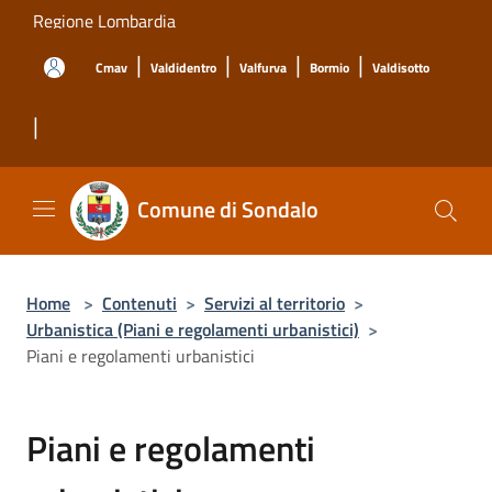
Salta al contenuto principale
Regione Lombardia
|
|
|
|
Cmav
Valdidentro
Valfurva
Bormio
Valdisotto
|
Comune di Sondalo
Home
>
Contenuti
>
Servizi al territorio
>
Urbanistica (Piani e regolamenti urbanistici)
>
Piani e regolamenti urbanistici
Piani e regolamenti