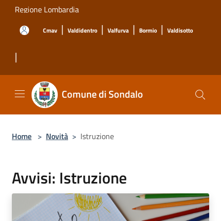
Salta al contenuto principale
Regione Lombardia
|
|
|
|
Cmav
Valdidentro
Valfurva
Bormio
Valdisotto
|
Comune di Sondalo
Home
>
Novità
>
Istruzione
Avvisi: Istruzione