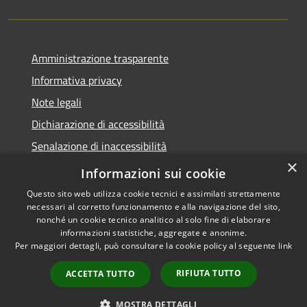
Amministrazione trasparente
Informativa privacy
Note legali
Dichiarazione di accessibilità
Senalazione di inaccessibilità
×
Whistleblowing segnalazione illeciti
Informazioni sui cookie
Questo sito web utilizza cookie tecnici e assimilati strettamente
necessari al corretto funzionamento e alla navigazione del sito,
nonché un cookie tecnico analitico al solo fine di elaborare
informazioni statistiche, aggregate e anonime.
RSS
Copyright © 2026 • Comune di
Per maggiori dettagli, può consultare la cookie policy al seguente
link
Accessibilità
Sondalo • Powered by
Privacy
Municipium
Accesso
•
RIFIUTA TUTTO
ACCETTA TUTTO
Cookie
redazione
Mappa del sito
MOSTRA DETTAGLI