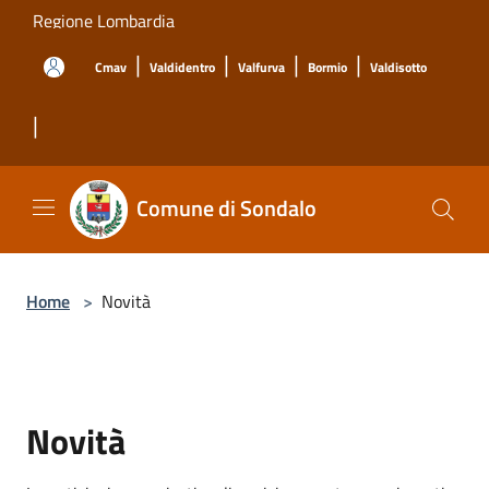
Salta al contenuto principale
Regione Lombardia
|
|
|
|
Cmav
Valdidentro
Valfurva
Bormio
Valdisotto
|
Comune di Sondalo
Home
>
Novità
Novità