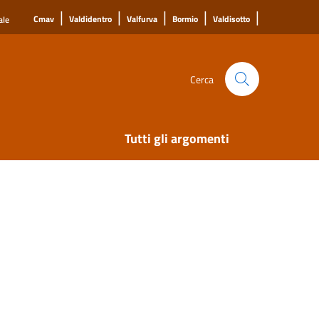
|
|
|
|
|
Cmav
Valdidentro
Valfurva
Bormio
Valdisotto
ale
Cerca
Tutti gli argomenti