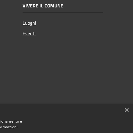
VIVERE IL COMUNE
Luoghi
Eventi
×
citi
nzionamento e
nformazioni