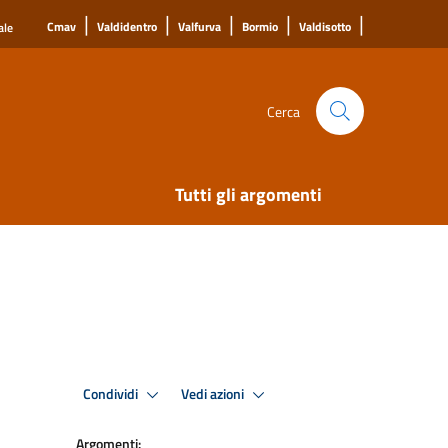
|
|
|
|
|
Cmav
Valdidentro
Valfurva
Bormio
Valdisotto
ale
Cerca
Tutti gli argomenti
Condividi
Vedi azioni
Argomenti: