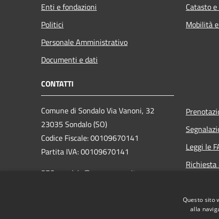
Enti e fondazioni
Catasto e
Politici
Mobilità e
Personale Amministrativo
Documenti e dati
CONTATTI
Comune di Sondalo Via Vanoni, 32
Prenotaz
23035 Sondalo (SO)
Segnalazi
Codice Fiscale: 00109670141
Leggi le 
Partita IVA: 00109670141
Richiesta
PEC: sondalo@pec.cmav.so.it
Centralino Unico:
+39 0342 809011
Questo sito 
Email: info@comune.sondalo.so.it
alla navig