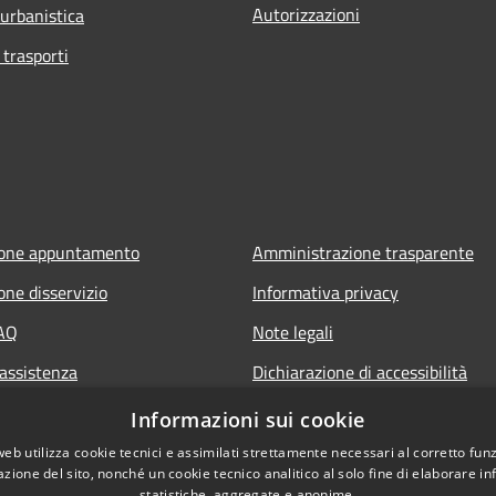
Autorizzazioni
 urbanistica
 trasporti
ione appuntamento
Amministrazione trasparente
one disservizio
Informativa privacy
FAQ
Note legali
 assistenza
Dichiarazione di accessibilità
Senalazione di inaccessibilità
Informazioni sui cookie
Whistleblowing segnalazione ille
web utilizza cookie tecnici e assimilati strettamente necessari al corretto fu
azione del sito, nonché un cookie tecnico analitico al solo fine di elaborare i
statistiche, aggregate e anonime.