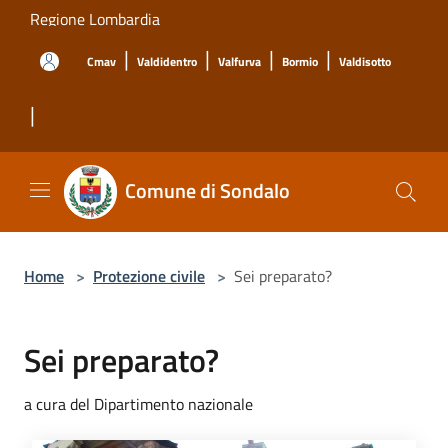
Salta al contenuto principale
Regione Lombardia
|
|
|
|
Cmav
Valdidentro
Valfurva
Bormio
Valdisotto
|
Comune di Sondalo
Home
>
Protezione civile
>
Sei preparato?
Sei preparato?
a cura del Dipartimento nazionale