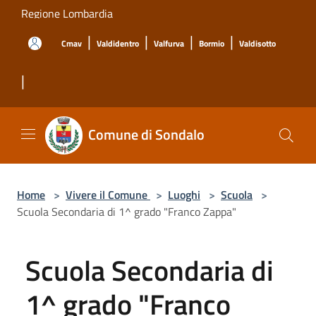
Salta al contenuto principale
Regione Lombardia
|
|
|
|
Cmav
Valdidentro
Valfurva
Bormio
Valdisotto
|
Comune di Sondalo
Home
>
Vivere il Comune
>
Luoghi
>
Scuola
>
Scuola Secondaria di 1^ grado "Franco Zappa"
Scuola Secondaria di
1^ grado "Franco