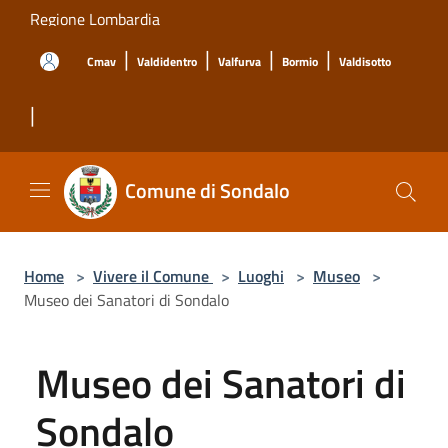
Salta al contenuto principale
Regione Lombardia
|
|
|
|
Cmav
Valdidentro
Valfurva
Bormio
Valdisotto
|
Comune di Sondalo
Home
>
Vivere il Comune
>
Luoghi
>
Museo
>
Museo dei Sanatori di Sondalo
Museo dei Sanatori di
Sondalo