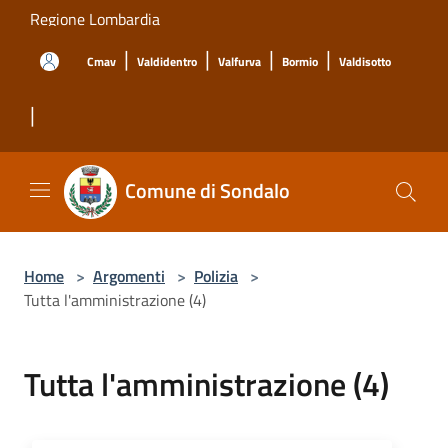
Salta al contenuto principale
Regione Lombardia
|
|
|
|
Cmav
Valdidentro
Valfurva
Bormio
Valdisotto
|
Comune di Sondalo
Home
>
Argomenti
>
Polizia
>
Tutta l'amministrazione (4)
Tutta l'amministrazione (4)