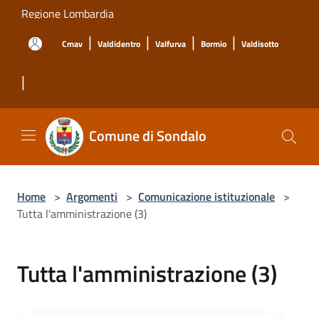
Salta al contenuto principale
Regione Lombardia
|
|
|
|
Cmav
Valdidentro
Valfurva
Bormio
Valdisotto
|
Comune di Sondalo
Home
>
Argomenti
>
Comunicazione istituzionale
>
Tutta l'amministrazione (3)
Tutta l'amministrazione (3)