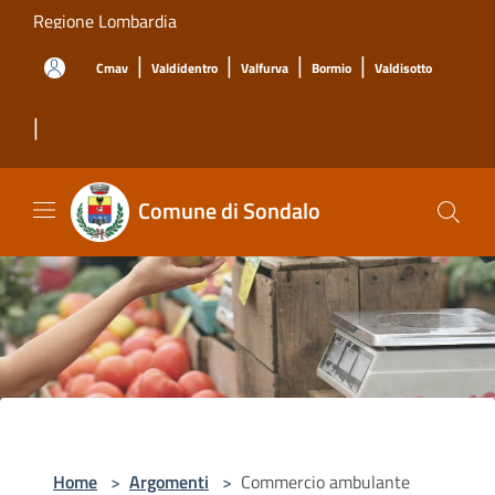
Salta al contenuto principale
Regione Lombardia
|
|
|
|
Cmav
Valdidentro
Valfurva
Bormio
Valdisotto
|
Comune di Sondalo
Home
>
Argomenti
>
Commercio ambulante