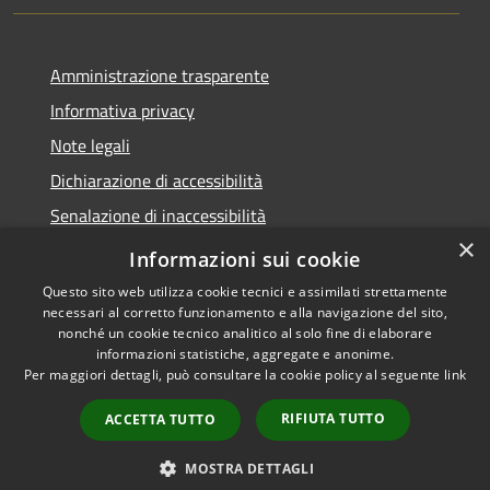
Amministrazione trasparente
Informativa privacy
Note legali
Dichiarazione di accessibilità
Senalazione di inaccessibilità
×
Whistleblowing segnalazione illeciti
Informazioni sui cookie
Questo sito web utilizza cookie tecnici e assimilati strettamente
necessari al corretto funzionamento e alla navigazione del sito,
nonché un cookie tecnico analitico al solo fine di elaborare
informazioni statistiche, aggregate e anonime.
RSS
Copyright © 2026 • Comune di
Per maggiori dettagli, può consultare la cookie policy al seguente
link
Accessibilità
Sondalo • Powered by
Privacy
Municipium
Accesso
•
RIFIUTA TUTTO
ACCETTA TUTTO
Cookie
redazione
Mappa del sito
MOSTRA DETTAGLI