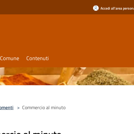
Accedi all'area person
il Comune
Contenuti
omenti
>
Commercio al minuto