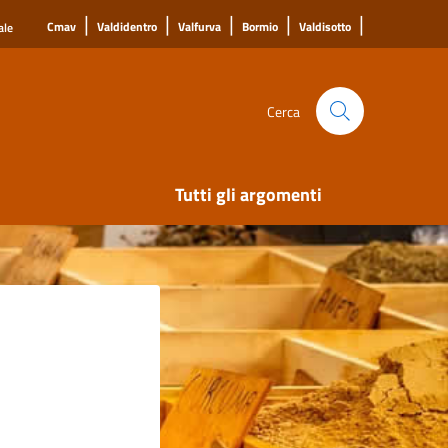
|
|
|
|
|
Cmav
Valdidentro
Valfurva
Bormio
Valdisotto
ale
Cerca
Tutti gli argomenti