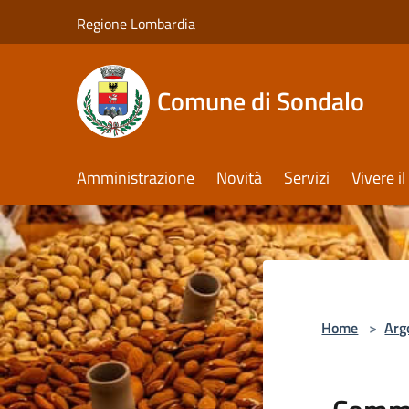
Salta al contenuto principale
Regione Lombardia
Comune di Sondalo
Amministrazione
Novità
Servizi
Vivere 
Home
>
Arg