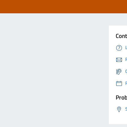
Cont
Prob