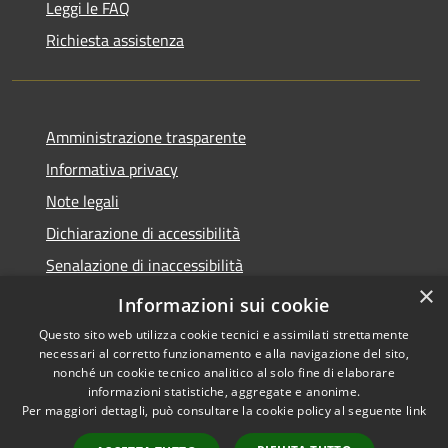
Leggi le FAQ
Richiesta assistenza
Amministrazione trasparente
Informativa privacy
Note legali
Dichiarazione di accessibilità
Senalazione di inaccessibilità
×
Whistleblowing segnalazione illeciti
Informazioni sui cookie
Questo sito web utilizza cookie tecnici e assimilati strettamente
necessari al corretto funzionamento e alla navigazione del sito,
nonché un cookie tecnico analitico al solo fine di elaborare
informazioni statistiche, aggregate e anonime.
RSS
Copyright © 2026 • Comune di
Per maggiori dettagli, può consultare la cookie policy al seguente
link
Accessibilità
Sondalo • Powered by
Privacy
Municipium
Accesso
•