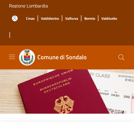
Salta al contenuto principale
Regione Lombardia
|
|
|
|
Cmav
Valdidentro
Valfurva
Bormio
Valdisotto
|
Comune di Sondalo