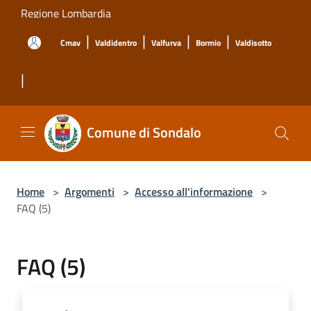
Salta al contenuto principale
Regione Lombardia
|
|
|
|
Cmav
Valdidentro
Valfurva
Bormio
Valdisotto
|
Comune di Sondalo
Home
>
Argomenti
>
Accesso all'informazione
>
FAQ (5)
FAQ (5)