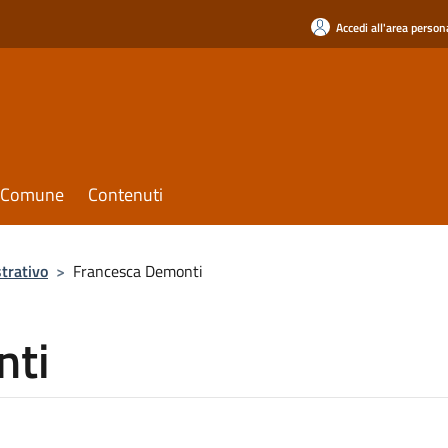
Accedi all'area person
il Comune
Contenuti
trativo
>
Francesca Demonti
nti