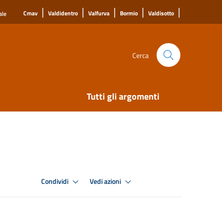
|
|
|
|
|
Cmav
Valdidentro
Valfurva
Bormio
Valdisotto
ale
Cerca
Tutti gli argomenti
Condividi
Vedi azioni