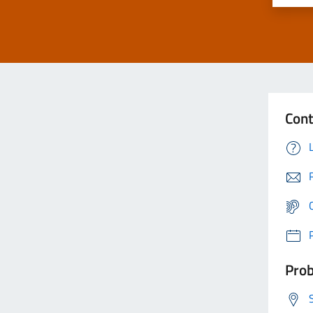
Cont
Prob