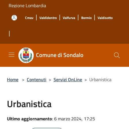
Salta al contenuto principale
Regione Lombardia
|
|
|
|
Cmav
Valdidentro
Valfurva
Bormio
Valdisotto
|
Comune di Sondalo
Home
>
Contenuti
>
Servizi OnLine
>
Urbanistica
Urbanistica
Ultimo aggiornamento
: 6 marzo 2024, 17:25