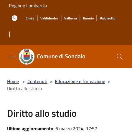
Salta al contenuto principale
Regione Lombardia
|
|
|
|
Cmav
Valdidentro
Valfurva
Bormio
Valdisotto
|
Comune di Sondalo
Home
>
Contenuti
>
Educazione e formazione
>
Diritto allo studio
Diritto allo studio
Ultimo aggiornamento
: 6 marzo 2024, 17:57