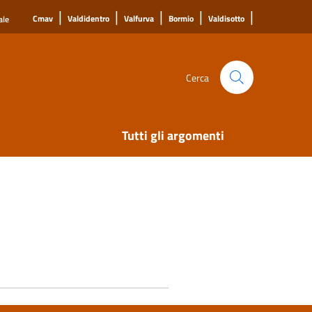
|
|
|
|
|
Cmav
Valdidentro
Valfurva
Bormio
Valdisotto
ale
Cerca
Tutti gli argomenti