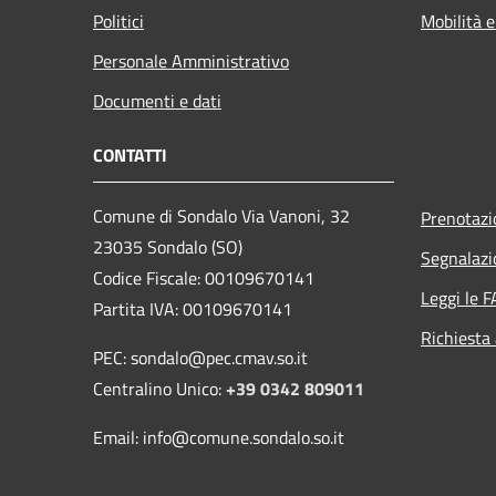
Politici
Mobilità e
Personale Amministrativo
Documenti e dati
CONTATTI
Comune di Sondalo Via Vanoni, 32
Prenotaz
23035 Sondalo (SO)
Segnalazi
Codice Fiscale: 00109670141
Leggi le 
Partita IVA: 00109670141
Richiesta
PEC: sondalo@pec.cmav.so.it
Centralino Unico:
+39 0342 809011
Email: info@comune.sondalo.so.it