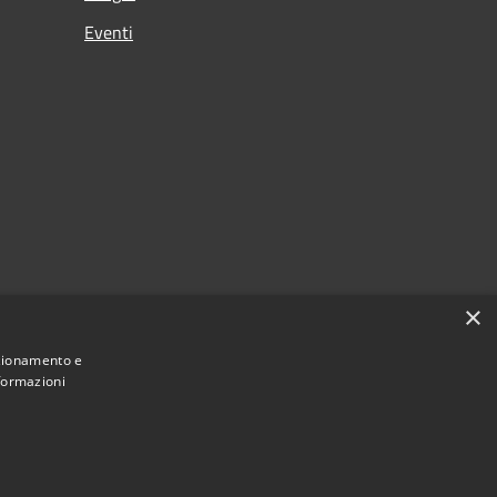
Eventi
×
citi
nzionamento e
nformazioni