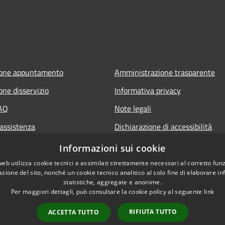
ione appuntamento
Amministrazione trasparente
one disservizio
Informativa privacy
FAQ
Note legali
 assistenza
Dichiarazione di accessibilità
Senalazione di inaccessibilità
Informazioni sui cookie
Whistleblowing segnalazione ille
web utilizza cookie tecnici e assimilati strettamente necessari al corretto fu
azione del sito, nonché un cookie tecnico analitico al solo fine di elaborare i
statistiche, aggregate e anonime.
Per maggiori dettagli, può consultare la cookie policy al seguente
link
RIFIUTA TUTTO
ACCETTA TUTTO