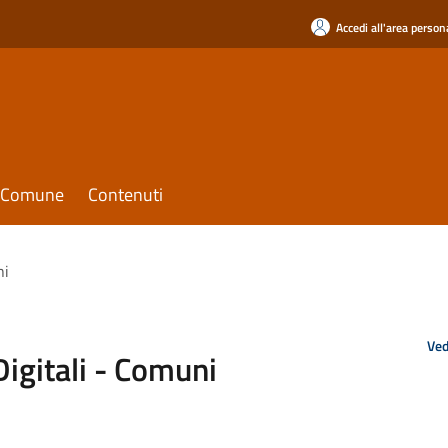
Accedi all'area person
il Comune
Contenuti
ni
Ved
Digitali - Comuni