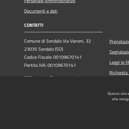
Personale Amministrativo
Documenti e dati
CONTATTI
Comune di Sondalo Via Vanoni, 32
Prenotaz
23035 Sondalo (SO)
Segnalazi
Codice Fiscale: 00109670141
Leggi le 
Partita IVA: 00109670141
Richiesta
PEC: sondalo@pec.cmav.so.it
Centralino Unico:
+39 0342 809011
Questo sito 
Email: info@comune.sondalo.so.it
alla navig