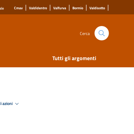
|
|
|
|
|
Cmav
Valdidentro
Valfurva
Bormio
Valdisotto
ale
Cerca
Tutti gli argomenti
i azioni