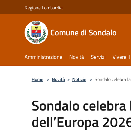
Salta al contenuto principale
Regione Lombardia
Comune di Sondalo
Amministrazione
Novità
Servizi
Vivere 
Home
>
Novità
>
Notizie
>
Sondalo celebra la
Sondalo celebra 
dell’Europa 202