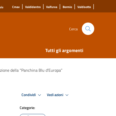
|
|
|
|
|
Cmav
Valdidentro
Valfurva
Bormio
Valdisotto
ale
Cerca
Tutti gli argomenti
azione della “Panchina Blu d’Europa”
Condividi
Vedi azioni
Categorie: