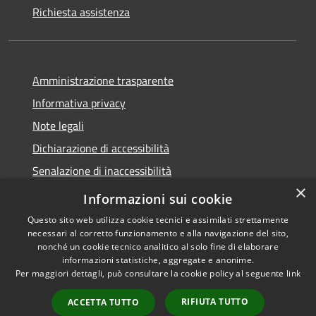
Richiesta assistenza
Amministrazione trasparente
Informativa privacy
Note legali
Dichiarazione di accessibilità
Senalazione di inaccessibilità
×
Whistleblowing segnalazione illeciti
Informazioni sui cookie
Questo sito web utilizza cookie tecnici e assimilati strettamente
necessari al corretto funzionamento e alla navigazione del sito,
nonché un cookie tecnico analitico al solo fine di elaborare
informazioni statistiche, aggregate e anonime.
RSS
Copyright © 2026 • Comune di
Per maggiori dettagli, può consultare la cookie policy al seguente
link
Accessibilità
Sondalo • Powered by
Privacy
Municipium
Accesso
•
RIFIUTA TUTTO
ACCETTA TUTTO
Cookie
redazione