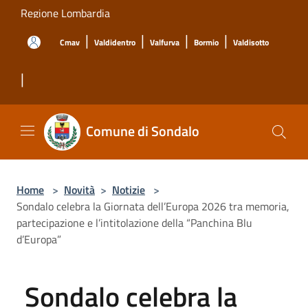
Salta al contenuto principale
Regione Lombardia
|
|
|
|
Cmav
Valdidentro
Valfurva
Bormio
Valdisotto
|
Comune di Sondalo
Home
>
Novità
>
Notizie
>
Sondalo celebra la Giornata dell’Europa 2026 tra memoria,
partecipazione e l’intitolazione della “Panchina Blu
d’Europa”
Sondalo celebra la