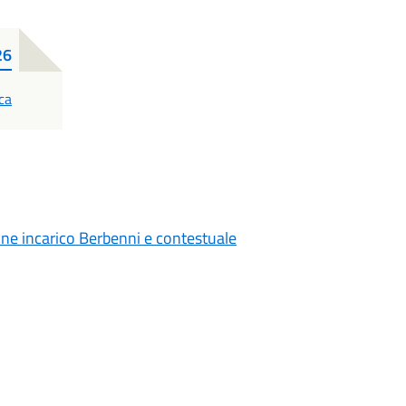
26
ca
one incarico Berbenni e contestuale