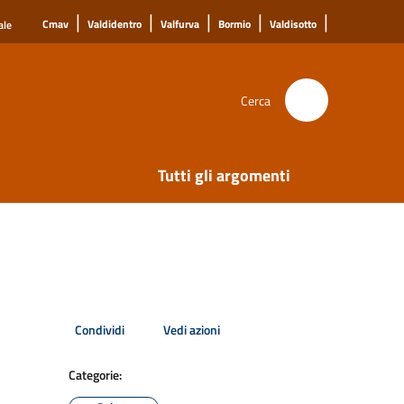
|
|
|
|
|
Cmav
Valdidentro
Valfurva
Bormio
Valdisotto
ale
Cerca
Tutti gli argomenti
Condividi
Vedi azioni
Categorie: