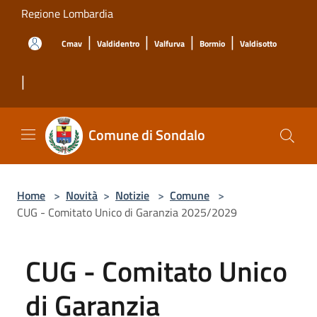
Salta al contenuto principale
Regione Lombardia
|
|
|
|
Cmav
Valdidentro
Valfurva
Bormio
Valdisotto
|
Comune di Sondalo
Home
>
Novità
>
Notizie
>
Comune
>
CUG - Comitato Unico di Garanzia 2025/2029
CUG - Comitato Unico
di Garanzia