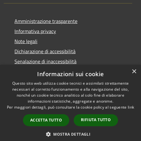
Amministrazione trasparente
Informativa privacy
Note legali
Dichiarazione di accessibilità
Senalazione di inaccessibilità
×
Whistleblowing segnalazione illeciti
Informazioni sui cookie
Questo sito web utilizza cookie tecnici e assimilati strettamente
necessari al corretto funzionamento e alla navigazione del sito,
nonché un cookie tecnico analitico al solo fine di elaborare
informazioni statistiche, aggregate e anonime.
RSS
Copyright © 2026 • Comune di
Per maggiori dettagli, può consultare la cookie policy al seguente
link
Accessibilità
Sondalo • Powered by
Privacy
Municipium
Accesso
•
RIFIUTA TUTTO
ACCETTA TUTTO
Cookie
redazione
Mappa del sito
MOSTRA DETTAGLI