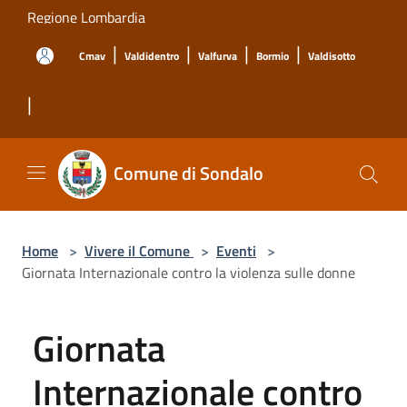
Salta al contenuto principale
Regione Lombardia
|
|
|
|
Cmav
Valdidentro
Valfurva
Bormio
Valdisotto
|
Comune di Sondalo
Home
>
Vivere il Comune
>
Eventi
>
Giornata Internazionale contro la violenza sulle donne
Giornata
Internazionale contro