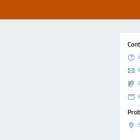
Cont
Prob