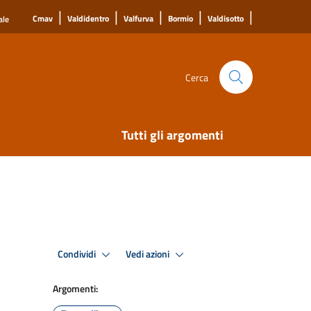
|
|
|
|
|
Cmav
Valdidentro
Valfurva
Bormio
Valdisotto
ale
Cerca
Tutti gli argomenti
Condividi
Vedi azioni
Argomenti: